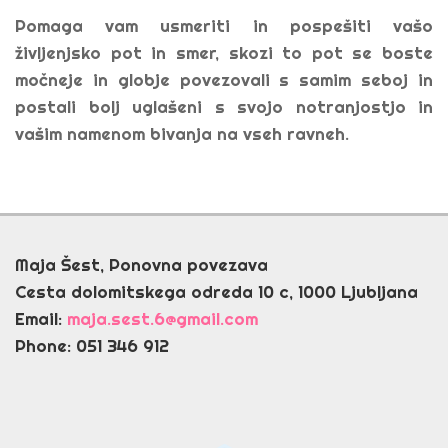
Pomaga vam usmeriti in pospešiti vašo
življenjsko pot in smer, skozi to pot se boste
močneje in globje povezovali s samim seboj in
postali bolj uglašeni s svojo notranjostjo in
vašim namenom bivanja na vseh ravneh.
Maja Šest, Ponovna povezava
Cesta dolomitskega odreda 10 c, 1000 Ljubljana
Email:
maja.sest.6@gmail.com
Phone: 051 346 912