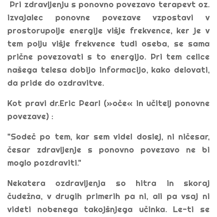
Pri zdravljenju s ponovno povezavo terapevt oz.
izvajalec ponovne povezave vzpostavi v
prostorupolje energije višje frekvence, ker je v
tem polju višje frekvence tudi oseba, se sama
prične povezovati s to energijo. Pri tem celice
našega telesa dobijo informacijo, kako delovati,
da pride do ozdravitve.
Kot pravi dr.Eric Pearl (»oče« in učitelj ponovne
povezave) :
"Sodeč po tem, kar sem videl doslej, ni ničesar,
česar zdravljenje s ponovno povezavo ne bi
moglo pozdraviti."
Nekatera ozdravljenja so hitra in skoraj
čudežna, v drugih primerih pa ni, ali pa vsaj ni
videti nobenega takojšnjega učinka. Le-ti se