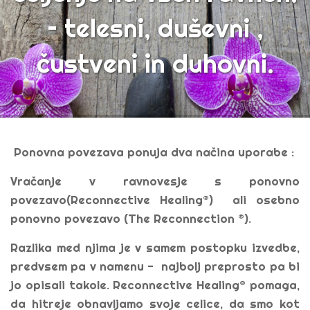
– telesni, duševni ,
čustveni in duhovni.
Ponovna povezava ponuja dva načina uporabe :
Vračanje v ravnovesje s ponovno
povezavo(Reconnective Healing®) ali osebno
ponovno povezavo (The Reconnection ®).
Razlika med njima je v samem postopku izvedbe,
predvsem pa v namenu - najbolj preprosto pa bi
jo opisali takole. Reconnective Healing® pomaga,
da hitreje obnavljamo svoje celice, da smo kot