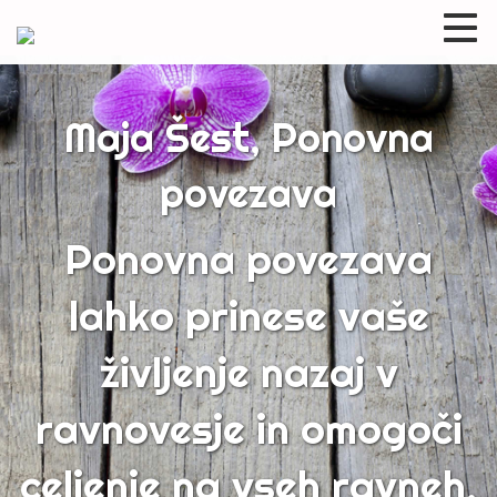
Maja Šest, Ponovna
povezava
Ponovna povezava
lahko prinese vaše
življenje nazaj v
ravnovesje in omogoči
celjenje na vseh ravneh.