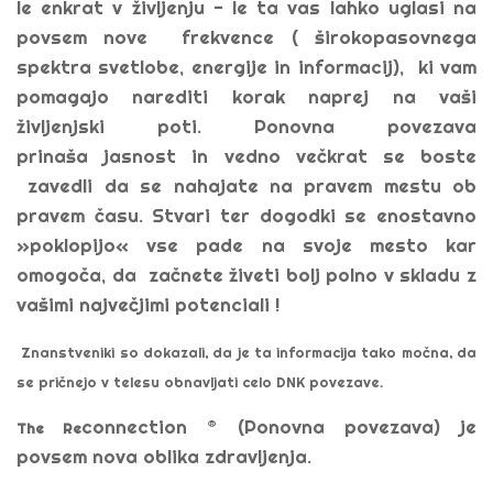
le enkrat v življenju - le ta vas lahko uglasi na
povsem nove frekvence ( širokopasovnega
spektra svetlobe, energije in informacij), ki vam
pomagajo narediti korak naprej na vaši
življenjski poti. Ponovna povezava
prinaša jasnost in vedno večkrat se boste
zavedli da se nahajate na pravem mestu ob
pravem času. Stvari ter dogodki se enostavno
»poklopijo« vse pade na svoje mesto kar
omogoča, da začnete živeti bolj polno v skladu z
vašimi največjimi potenciali !
Znanstveniki so dokazali, da je ta informacija tako močna, da
se pričnejo v telesu obnavljati celo DNK povezave.
connection ® (Ponovna povezava) je
The Re
povsem nova oblika zdravljenja.