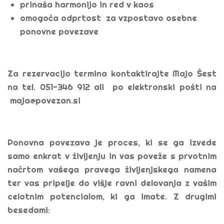
prinaša harmonijo in red v kaos
omogoča odprtost za vzpostavo osebne
ponovne povezave
Za rezervacijo termina kontaktirajte Majo Šest
na tel. 051-346 912 ali po elektronski pošti na
maja@povezan.si
Ponovna povezava je proces, ki se ga izvede
samo enkrat v življenju in vas poveže s prvotnim
načrtom vašega pravega življenjskega namena
ter vas pripelje do višje ravni delovanja z vašim
celotnim potencialom, ki ga imate. Z drugimi
besedami: