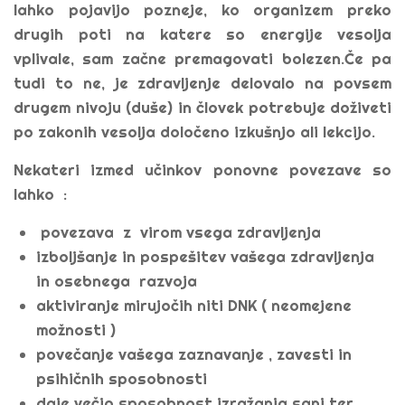
lahko pojavijo pozneje, ko organizem preko
drugih poti na katere so energije vesolja
vplivale, sam začne premagovati bolezen.Če pa
tudi to ne, je zdravljenje delovalo na povsem
drugem nivoju (duše) in človek potrebuje doživeti
po zakonih vesolja določeno izkušnjo ali lekcijo.
Nekateri izmed učinkov ponovne povezave so
lahko :
povezava z virom vsega zdravljenja
izboljšanje in pospešitev vašega zdravljenja
in osebnega razvoja
aktiviranje mirujočih niti DNK ( neomejene
možnosti )
povečanje vašega zaznavanje , zavesti in
psihičnih sposobnosti
daje večjo sposobnost izražanja sanj ter