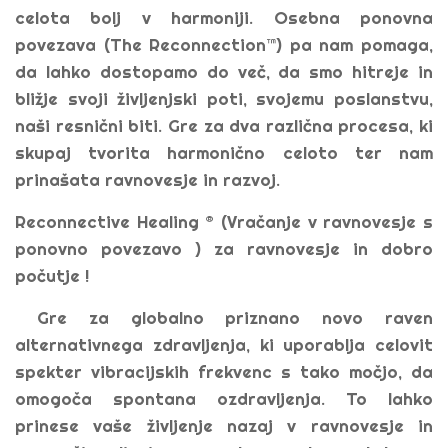
celota bolj v harmoniji. Osebna ponovna
povezava (The Reconnection™) pa nam pomaga,
da lahko dostopamo do več, da smo hitreje in
bližje svoji življenjski poti, svojemu poslanstvu,
naši resnični biti. Gre za dva različna procesa, ki
skupaj tvorita harmonično celoto ter nam
prinašata ravnovesje in razvoj.
Reconnective Healing ® (Vračanje v ravnovesje s
ponovno povezavo ) za ravnovesje in dobro
počutje !
Gre za globalno priznano novo raven
alternativnega zdravljenja, ki uporablja celovit
spekter vibracijskih frekvenc s tako močjo, da
omogoča spontana ozdravljenja. To lahko
prinese vaše življenje nazaj v ravnovesje in