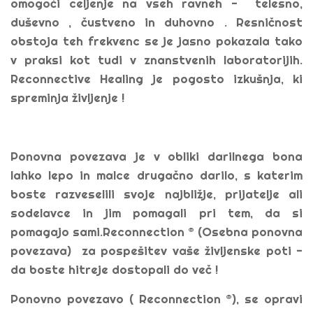
omogoči celjenje na vseh ravneh - telesno,
duševno , čustveno in duhovno . Resničnost
obstoja teh frekvenc se je jasno pokazala tako
v praksi kot tudi v znanstvenih laboratorijih.
Reconnective Healing je pogosto izkušnja, ki
spreminja življenje !
Ponovna povezava je v obliki darilnega bona
lahko lepo in malce drugačno darilo, s katerim
boste razveselili svoje najbližje, prijatelje ali
sodelavce in jim pomagali pri tem, da si
pomagajo sami.Reconnection ® (Osebna ponovna
povezava) za pospešitev vaše življenske poti -
da boste hitreje dostopali do več !
Ponovno povezavo ( Reconnection ®), se opravi